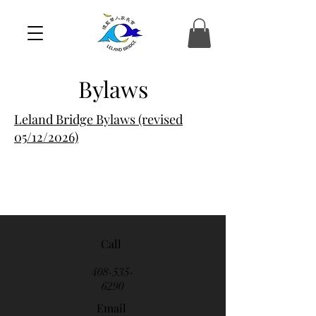
Bylaws
Leland Bridge Bylaws (revised
05/12/2026)
Call
408-535-
6290
Email