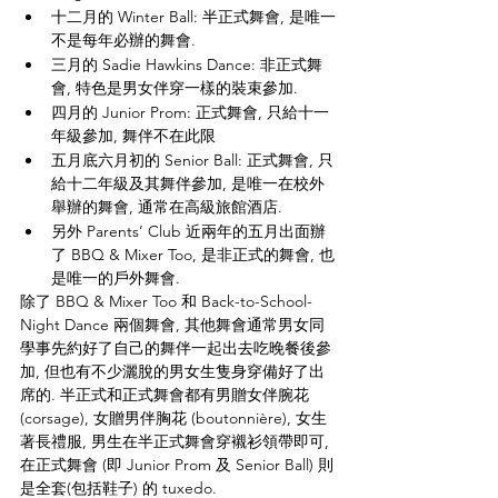
十二月的 Winter Ball: 半正式舞會, 是唯一
不是每年必辦的舞會.
三月的 Sadie Hawkins Dance: 非正式舞
會, 特色是男女伴穿一樣的裝束參加.
四月的 Junior Prom: 正式舞會, 只給十一
年級參加, 舞伴不在此限
五月底六月初的 Senior Ball: 正式舞會, 只
給十二年級及其舞伴參加, 是唯一在校外
舉辦的舞會, 通常在高級旅館酒店.
另外 Parents’ Club 近兩年的五月出面辦
了 BBQ & Mixer Too, 是非正式的舞會, 也
是唯一的戶外舞會.
除了 BBQ & Mixer Too 和 Back-to-School-
Night Dance 兩個舞會, 其他舞會通常男女同
學事先約好了自己的舞伴一起出去吃晚餐後參
加, 但也有不少灑脫的男女生隻身穿備好了出
席的. 半正式和正式舞會都有男贈女伴腕花
(corsage), 女贈男伴胸花 (boutonnière), 女生
著長禮服, 男生在半正式舞會穿襯衫領帶即可, 
在正式舞會 (即 Junior Prom 及 Senior Ball) 則
是全套(包括鞋子) 的 tuxedo.